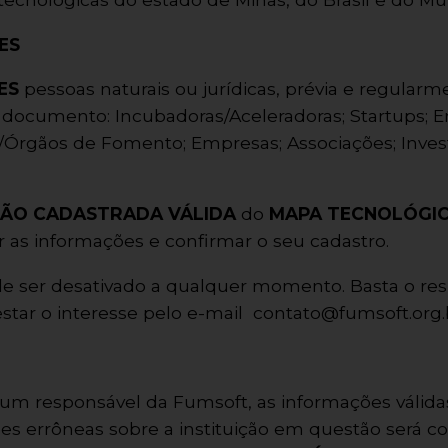
ES
ÕES
pessoas naturais ou jurídicas, prévia e regular
ocumento: Incubadoras/Aceleradoras; Startups; Em
Órgãos de Fomento; Empresas; Associações; Investi
ÇÃO CADASTRADA VÁLIDA
do
MAPA TECNOLÓGI
r as informações e confirmar o seu cadastro.
de ser desativado a qualquer momento. Basta o res
star o interesse pelo e-mail
contato@fumsoft.org.
r um responsável da Fumsoft, as informações váli
es errôneas sobre a instituição em questão será c