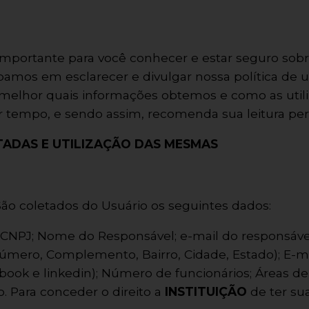
importante para você conhecer e estar seguro sobre
upamos em esclarecer e divulgar nossa política de u
melhor quais informações obtemos e como as util
uer tempo, e sendo assim, recomenda sua leitura pe
ADAS E UTILIZAÇÃO DAS MESMAS
 São coletados do Usuário os seguintes dados:
CNPJ; Nome do Responsável; e-mail do responsável
mero, Complemento, Bairro, Cidade, Estado); E-mail
cebook e linkedin); Número de funcionários; Áreas d
o. Para conceder o direito a
INSTITUIÇÃO
de ter su