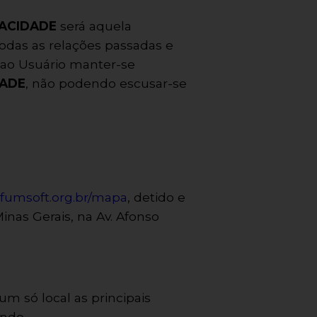
VACIDADE
será aquela
todas as relações passadas e
á ao Usuário manter-se
DADE
, não podendo escusar-se
fumsoft.org.br/mapa
, detido e
nas Gerais, na Av. Afonso
m só local as principais
ndo.