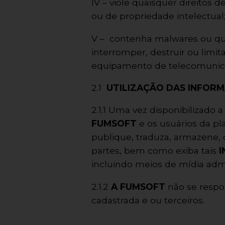
IV – viole quaisquer direitos 
ou de propriedade intelectual
V – contenha malwares ou qu
interromper, destruir ou limit
equipamento de telecomunica
2.1
UTILIZAÇÃO DAS INFOR
2.1.1 Uma vez disponibilizado
FUMSOFT
e os usuários da pl
publique, traduza, armazene, c
partes, bem como exiba tais
incluindo meios de mídia admi
2.1.2
A FUMSOFT
não se respon
cadastrada e ou terceiros.
___