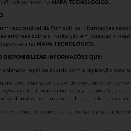
tarão disponíveis no
MAPA TECNOLÓGICO.
O
r um responsável da Fumsoft, as informações sendo
es errôneas sobre a instituição em questão o me
disponíveis no
MAPA TECNOLÓGICO.
 DISPONIBILIZAR INFORMAÇÕES QUE:
nsiderado ilegal de acordo com a legislação brasilei
gens e/ou qualquer classe de conteúdo de cunho p
nto e/ou ainda ofensivo à honra, à vida privada, à i
eira ofensivo ou contrário às leis, à ordem, à mora
uito de cometer fraude ou estimular a prática de cond