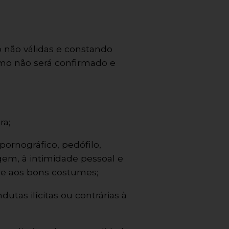
 não válidas e constando
smo não será confirmado e
ra;
ornográfico, pedófilo,
magem, à intimidade pessoal e
l e aos bons costumes;
utas ilícitas ou contrárias à