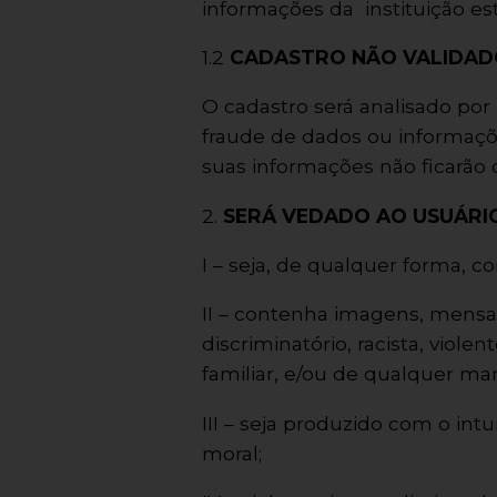
informações da instituição es
1.2
CADASTRO NÃO VALIDAD
O cadastro será analisado po
fraude de dados ou informaçõ
suas informações não ficarão 
2.
SERÁ VEDADO AO USUÁRIO
I – seja, de qualquer forma, co
II – contenha imagens, mensa
discriminatório, racista, viole
familiar, e/ou de qualquer man
III – seja produzido com o int
moral;