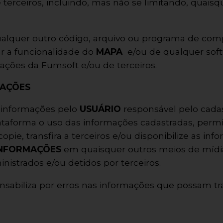
de terceiros, incluindo, mas não se limitando, quais
;
alquer outro código, arquivo ou programa de com
ar a funcionalidade do
MAPA
e/ou de qualquer sof
ções da Fumsoft e/ou de terceiros.
MAÇÕES
 a informações pelo
USUÁRIO
responsável pelo cada
ataforma o uso das informações cadastradas, perm
opie, transfira a terceiros e/ou disponibilize as in
INFORMAÇÕES
em quaisquer outros meios de mídi
nistrados e/ou detidos por terceiros.
sabiliza por erros nas informações que possam traz