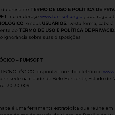
e do presente
TERMO DE USO E POLÍTICA DE PRI
OFT
no endereço
www.fumsoft.org.br
, que regula 
NOLÓGICO
e seus
USUÁRIOS
. Desta forma, caber
igente do
TERMO DE USO E POLÍTICA DE PRIVACI
ignorância sobre suas disposições.
ÓGICO – FUMSOFT
TECNOLÓGICO, disponível no sítio eletrônico
www.
om sede na cidade de Belo Horizonte, Estado de Mi
ro, 30130-009.
 mapa é uma ferramenta estratégica que reúne em u
ecnológicas do estado de Minas, do Brasil e do Mu