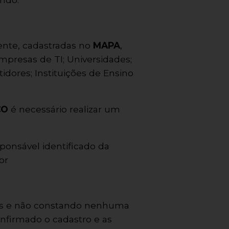
mente, cadastradas no
MAPA
,
presas de TI; Universidades;
dores; Instituições de Ensino
CO
é necessário realizar um
ponsável identificado da
br
das e não constando nenhuma
onfirmado o cadastro e as