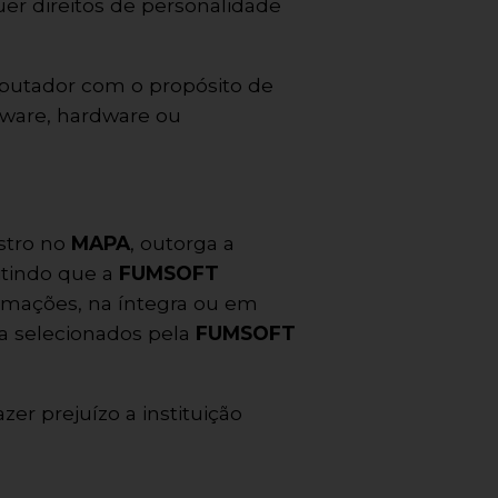
quer direitos de personalidade
putador com o propósito de
tware, hardware ou
stro no
MAPA
, outorga a
itindo que a
FUMSOFT
formações, na íntegra ou em
a selecionados pela
FUMSOFT
er prejuízo a instituição