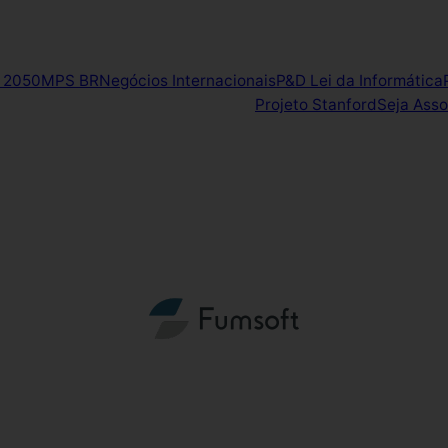
 2050
MPS BR
Negócios Internacionais
P&D Lei da Informática
Projeto Stanford
Seja Ass