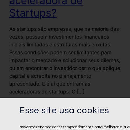
aceleradora de
Startups?
As startups são empresas, que na maioria das
vezes, possuem investimentos financeiros
iniciais limitados e estruturas mais enxutas.
Essas condições podem ser limitantes para
impactar o mercado e solucionar seus dilemas,
ou em encontrar o investidor certo que aplique
capital e acredite no planejamento
apresentado. E é aí que entram as
aceleradoras de startups. O […]
julho 25, 2022
Esse site usa cookies
Nós armazenamos dados temporariamente para melhorar a sua