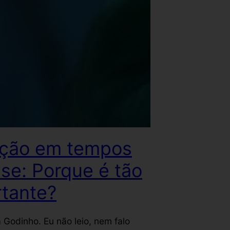
ação em tempos
ise: Porque é tão
tante?
a Godinho. Eu não leio, nem falo