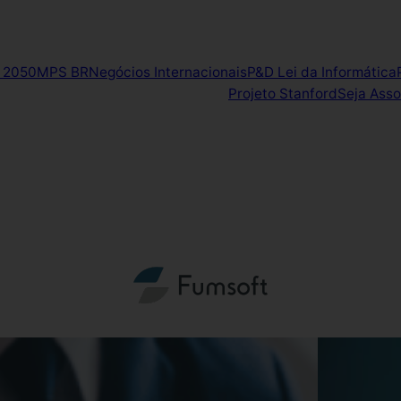
 2050
MPS BR
Negócios Internacionais
P&D Lei da Informática
Projeto Stanford
Seja Ass