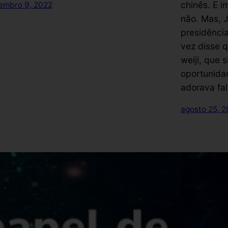
chinês. E i
embro 9, 2022
não. Mas, J
presidênci
vez disse q
weiji, que 
oportunidad
adorava fal
agosto 25, 