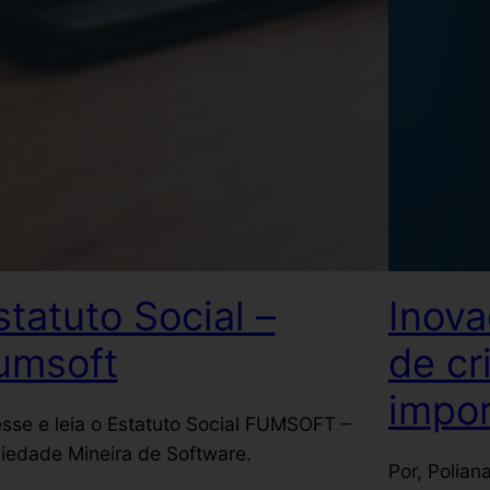
statuto Social –
Inov
umsoft
de cr
impor
sse e leia o Estatuto Social FUMSOFT –
iedade Mineira de Software.
Por, Polian