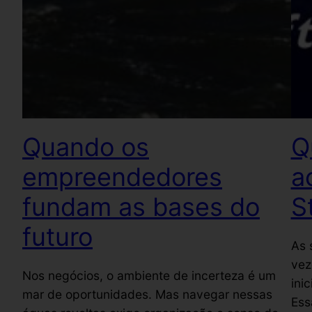
Quando os
Q
empreendedores
a
fundam as bases do
S
futuro
As 
vez
Nos negócios, o ambiente de incerteza é um
ini
mar de oportunidades. Mas navegar nessas
Ess