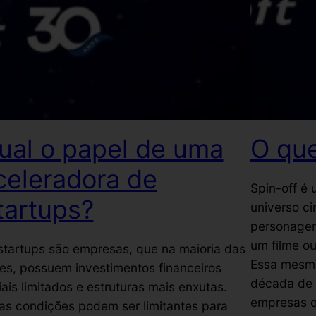
ual o papel de uma
O que
celeradora de
Spin-off é
tartups?
universo c
personagem
um filme ou
startups são empresas, que na maioria das
Essa mesma
es, possuem investimentos financeiros
década de 
ciais limitados e estruturas mais enxutas.
empresas q
as condições podem ser limitantes para