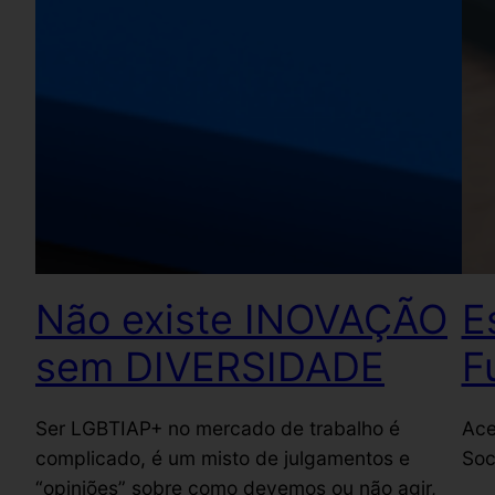
Não existe INOVAÇÃO
E
sem DIVERSIDADE
F
Ser LGBTIAP+ no mercado de trabalho é
Ace
complicado, é um misto de julgamentos e
Soc
“opiniões” sobre como devemos ou não agir,